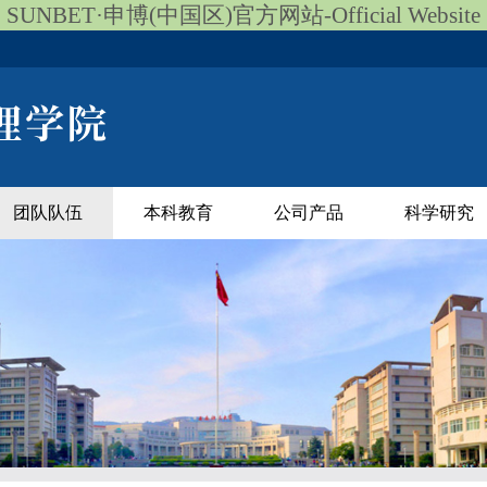
SUNBET·申博(中国区)官方网站-Official Website
团队队伍
本科教育
公司产品
科学研究