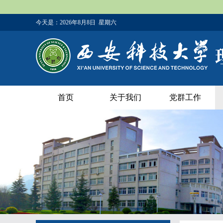
今天是：
2026年8月8日 星期六
首页
关于我们
党群工作