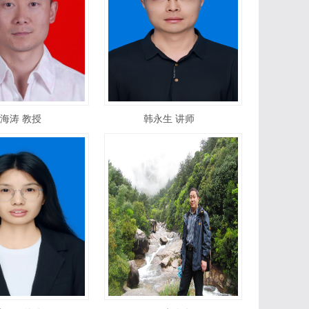
海涛 教授
韩永生 讲师