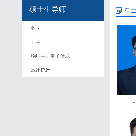
硕士生导师
硕
数学
力学
物理学、电子信息
应用统计