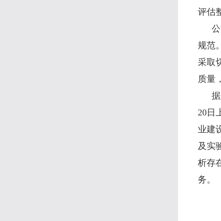
评估
公
规范
采取
质量
据
20
业建
及实
析存
务。