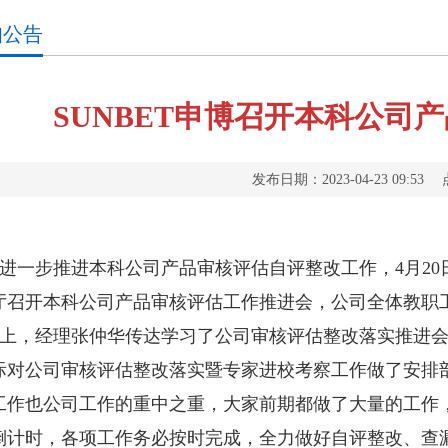
知公告
SUNBET申博召开本科公司
发布日期：2023-04-23 09:53
进一步推进本科公司产品审核评估自评整改工作，4月20日
厅召开本科公司产品审核评估工作推进会，公司全体教职
上，经理张仲华传达学习了公司审核评估整改落实推进
际对公司审核评估整改落实暨专家进校考察工作做了安排
工作也公司工作的重中之重，大家前期都做了大量的工作
倒计时，各项工作务必按时完成，全力做好自评整改、查