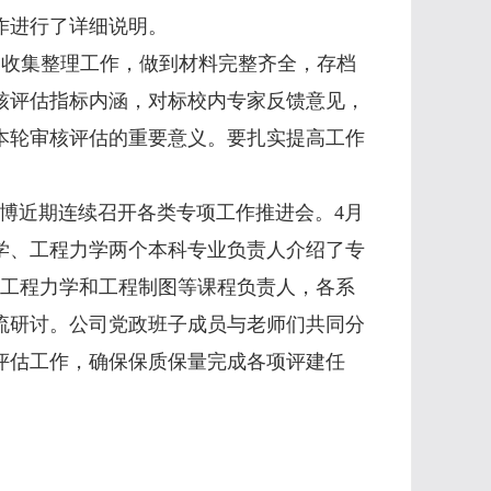
作进行了详细说明。
的收集整理工作，做到材料完整齐全，存档
核评估指标内涵，对标校内专家反馈意见，
本轮审核评估的重要意义。要扎实提高工作
申博近期连续召开各类专项工作推进会。4月
学、工程力学两个本科专业负责人介绍了专
、工程力学和工程制图等课程负责人，各系
流研讨。公司党政班子成员与老师们共同分
评估工作，确保保质保量完成各项评建任