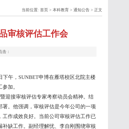
当前位置:
首页
>
本科教育
>
通知公告
> 正文
产品审核评估工作会
 点击：
下午，SUNBET申博在雁塔校区北院主楼
工参加。
会暨迎接审核评估专家考察动员会精神。结
部署。他强调，审核评估是今年公司的一项
，工作成效良好。当前公司审核评估工作已
漏补缺工作。副经理解忧、李自刚围绕审核