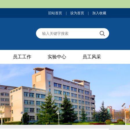
旧站首页
|
设为首页
|
加入收藏
员工工作
实验中心
员工风采